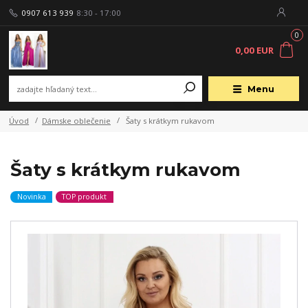
0907 613 939
8:30 - 17:00
0
0,00 EUR
Menu
Úvod
Dámske oblečenie
Šaty s krátkym rukavom
Šaty s krátkym rukavom
Novinka
TOP produkt