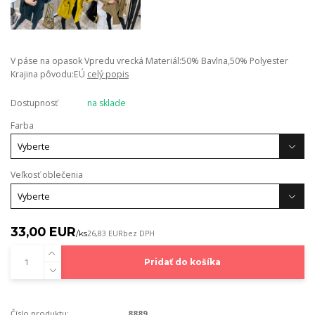
V páse na opasok Vpredu vrecká Materiál:50% Bavlna,50% Polyester
Krajina pôvodu:EÚ
celý popis
Dostupnosť
na sklade
Farba
Veľkosť oblečenia
33,00 EUR
/
ks
26,83 EUR
bez DPH
Pridať do košíka
Číslo produktu:
8889