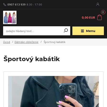
0907 613 939
8:30 - 17:00
0
0,00 EUR
Menu
Úvod
Dámske oblečenie
Športový kabátik
Športový kabátik