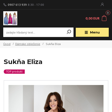
0907 613 939
8:30 - 17:00
0
0,00 EUR
Menu
Úvod
Dámske oblečenie
Sukňa Eliza
Sukňa Eliza
TOP produkt