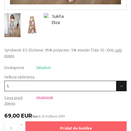
Vyrobené: EÚ Zloženie: 95% polyester, 5% elastán Čísla: XS- XXXL
celý
popis
Dostupnosť
Skladom
Veľkosť oblečenia
Cena pred
99,00 EUR
zľavou
69,00 EUR
/
ks
56,10 EUR
bez DPH
Pridať do košíka