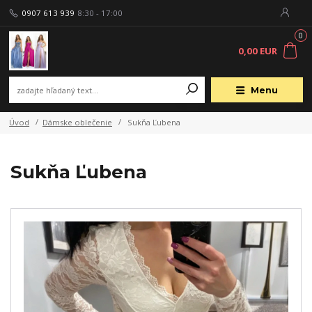
0907 613 939
8:30 - 17:00
0
0,00 EUR
Menu
Úvod
Dámske oblečenie
Sukňa Ľubena
Sukňa Ľubena