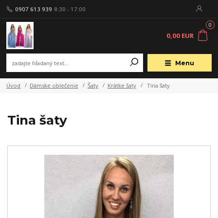
0907 613 939
8:30 - 17:00
0
0,00 EUR
Menu
Úvod
Dámske oblečenie
Šaty
Krátke šaty
Tina šaty
Tina šaty