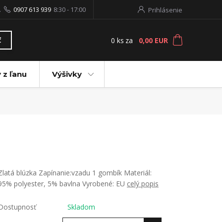
.
0907 613 939
8:30 - 17:00
Prihlásenie
0
ks
za
0,00 EUR
ť
 z ľanu
Výšivky
Zlatá blúzka Zapínanie:vzadu 1 gombík Materiál:
95% polyester, 5% bavlna Vyrobené: EU
celý popis
Dostupnosť
Skladom