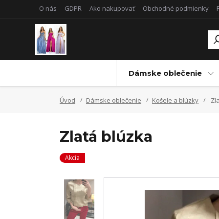
O nás
GDPR
Ako nakupovať
Obchodné podmienky
Dámske oblečenie
Úvod
Dámske oblečenie
Košele a blúzky
Zla
Zlatá blúzka
Akcia