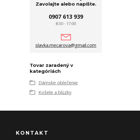
Zavolajte alebo napíšte.
0907 613 939
8:30 - 17:00
slavka.mecarova@gmail.com
Tovar zaradený v
kategóriách
Dámske oblečenie
Košele a blúzky
KONTAKT