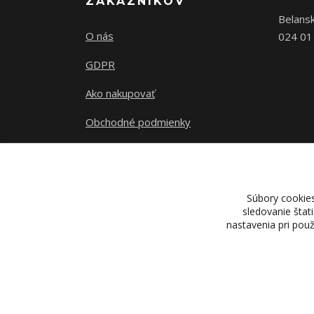
ZÁKAZNÍKOV
Belans
O nás
024 01
GDPR
Ako nakupovať
Obchodné podmienky
Kontakty
Súbory cookie
sledovanie štat
nastavenia pri pou