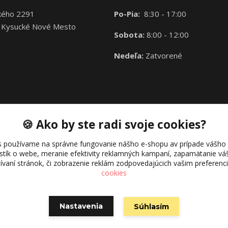
kého 2291
Po-Pia:
8:30 - 17:00
 Kysucké Nové Mesto
Sobota:
8:00 - 12:00
Nedeľa:
Zatvorené
🍪 Ako by ste radi svoje cookies?
s používame na správne fungovanie nášho e-shopu av prípade vášho s
istík o webe, meranie efektivity reklamných kampaní, zapamätanie 
žívaní stránok, či zobrazenie reklám zodpovedajúcich vašim preferen
cookies
Nastavenia
Súhlasím
Vytvorené na
Eshop-rychlo.sk