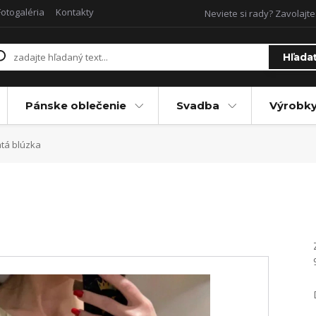
Fotogaléria
Kontakty
Neviete si rady? Zavolajte
Hľada
Pánske oblečenie
Svadba
Výrobky
tá blúzka