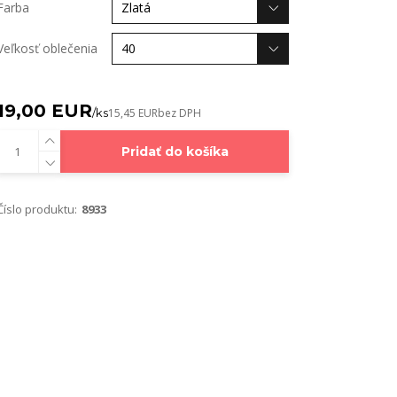
Farba
Veľkosť oblečenia
19,00 EUR
/
ks
15,45 EUR
bez DPH
Pridať do košíka
Číslo produktu:
8933