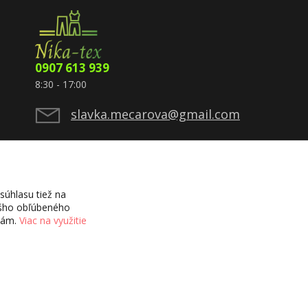
0907 613 939
8:30 - 17:00
slavka.mecarova@gmail.com
úhlasu tiež na
vášho obľúbeného
ciám.
Viac na využitie